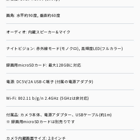
画角: 水平約90度, 垂直約60度
オーディオ: 内蔵スピーカー&マイク
ナイトビジョン: 赤外線モード(モノクロ), 高輝度LED(フルカラー)
録画用microSDカード: 最大128GBに対応
電源: DC5V/2A USB-C端子 (付属の電源アダプタ)
Wi-Fi: 802.11 b/g/n 2.4GHz (5GHzは非対応)
付属品: カメラ本体、電源アダプター、USBケーブル(約1m)
※ 録画用microSDカードは別売りです
カメラ内蔵画面サイズ: 2.8インチ