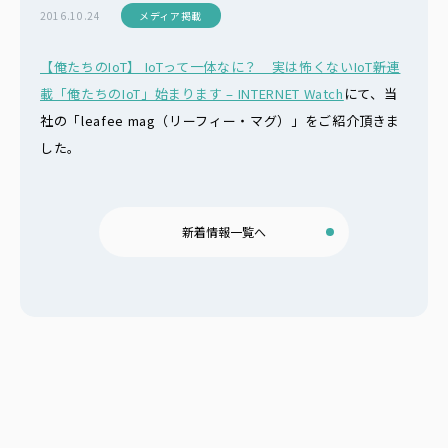
2016.10.24
メディア掲載
【俺たちのIoT】 IoTって一体なに？ 実は怖くないIoT――新連
載「俺たちのIoT」始まります – INTERNET Watch
にて、当
社の「leafee mag（リーフィー・マグ）」をご紹介頂きま
した。
新着情報一覧へ