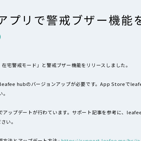
 iOSアプリで警戒ブザー機
「外出・在宅警戒モード」と警戒ブザー機能をリリースしました。
afee hubのバージョンアップが必要です。App Storeでlea
い。
自動でアップデートが行わています。サポート記事を参考に、leafee
ださい。
の確認方法とアップデート方法 :
https://support.leafee.me/hc/ja