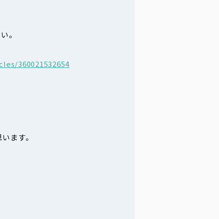
さい。
icles/360021532654
思います。