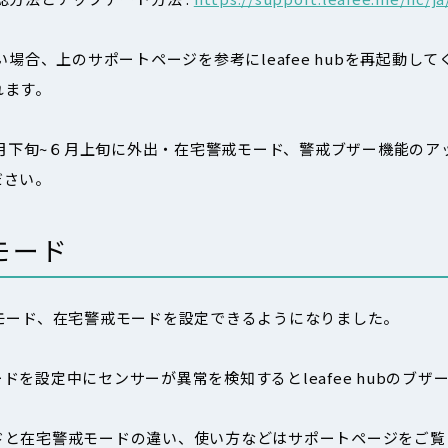
い場合、上のサポートページを参考にleafee hubを再起動し
れます。
プリでも５月下旬~６月上旬に外出・在宅警戒モード、警戒ブザー機能
ださい。
モード
出警戒モード、在宅警戒モードを設定できるようになりました。
ドを設定中にセンサーが異常を検知するとleafee hubのブ
ドと在宅警戒モードの違い、使い方などはサポートページをご覧